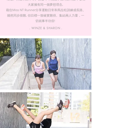
大家擁有同一個夢想理念,
藉住Miss NT Runner分享運動日常和馬拉松訓練成長路。
雖然同步很難, 但目標一致確實難得。集結兩人力量，一
切就事半功倍!
．WINZE & SHARON．