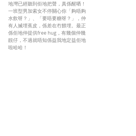
地灣已經聽到佢地把聲，真係醒哂！
一班型男加索女不停關心你「夠唔夠
水飲呀？」、「要唔要糖呀？」，仲
有人搣埋蕉皮，係差在冇餵埋。最正
係佢地仲提供free hug，有幾個仲幾
靚仔，不過就唔知係益我地定益佢地
啦哈哈！ 