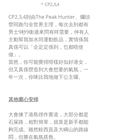
^ CP2,3,4
CP2,3,4則由The Peak Hunter、爛頭
營同跑匀全世界主理，每次去到都有
男士9秒9衝過來問有咩需要，仲有人
主動幫我加水同運動飲品，實情係我
真係可以「企定定係到，乜都唔使
做」。
當然，你可能覺得咁樣好似好港女，
但又真係營造到大會想要的氣氛，一
年一次，你咪比我地做下公主囉。
其他窩心安排
大會揀了港島徑作賽道，大部分都是
石屎路，相對簡單，就算是新手都能
夠完成。雖然較西貢及大嶼山的路線
悶，但勝在氣氛搭救。