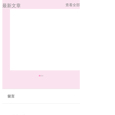
最新文章
查看全部
留言
【SumSum的跑步一二
【SumSum的跑