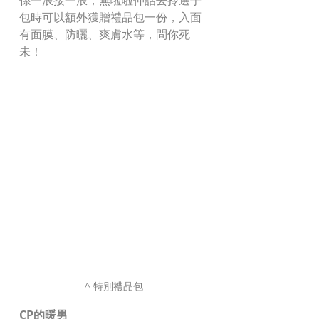
係一浪接一浪，無啦啦仲話去拎選手
包時可以額外獲贈禮品包一份，入面
有面膜、防曬、爽膚水等，問你死
未！
^ 特別禮品包
CP的暖男