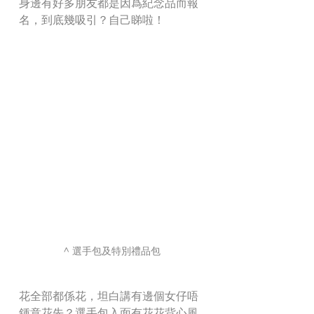
身邊有好多朋友都是因爲紀念品而報
名，到底幾吸引？自己睇啦！
^ 選手包及特別禮品包
花全部都係花，坦白講有邊個女仔唔
鍾意花先？選手包入面有花花背心風