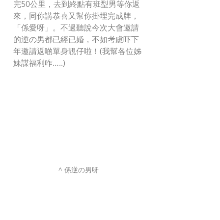
完50公里，去到終點有班型男等你返
來，同你講恭喜又幫你掛埋完成牌，
「係愛呀」。不過聽說今次大會邀請
的逆の男都已經已婚，不如考慮吓下
年邀請返啲單身靚仔啦！(我幫各位姊
妹謀福利咋…..)
^ 係逆の男呀