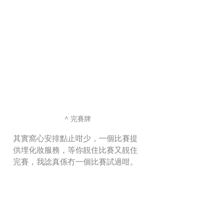
^ 完賽牌
其實窩心安排點止咁少，一個比賽提
供埋化妝服務，等你靚住比賽又靚住
完賽，我諗真係冇一個比賽試過咁。 