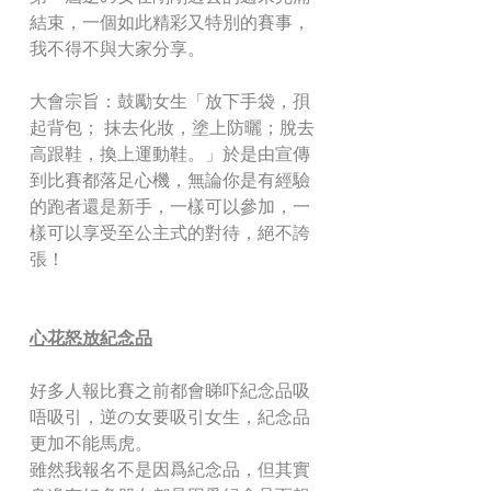
結束，一個如此精彩又特別的賽事，
我不得不與大家分享。
大會宗旨：鼓勵女生「放下手袋，孭
起背包； 抹去化妝，塗上防曬；脫去
高跟鞋，換上運動鞋。」於是由宣傳
到比賽都落足心機，無論你是有經驗
的跑者還是新手，一樣可以參加，一
樣可以享受至公主式的對待，絕不誇
張！
心花怒放紀念品
好多人報比賽之前都會睇吓紀念品吸
唔吸引，逆の女要吸引女生，紀念品
更加不能馬虎。
雖然我報名不是因爲紀念品，但其實