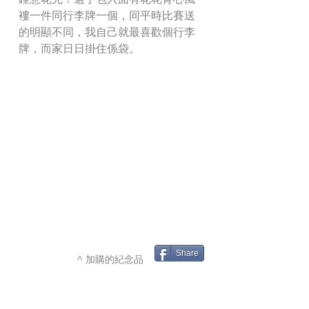
褸一件同行李牌一個，同平時比賽送
的明顯不同，我自己就最喜歡個行李
牌，而家日日掛住係袋。 
Share
^ 加購的紀念品