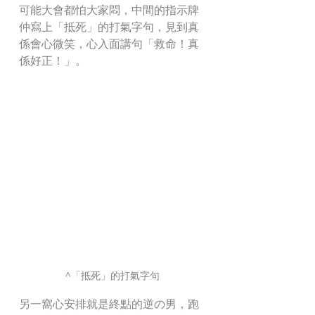
可能大會都怕大家悶，中間的指示牌
仲寫上「抵死」的打氣字句，見到真
係會心微笑，心入面講句「救命！真
係好正！」。
^「抵死」的打氣字句
另一窩心安排就是終點的逆の男，跑