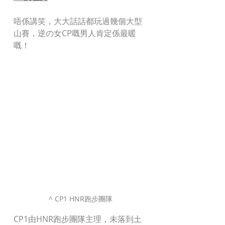
唔係講笑，大大話話都玩過幾個大型
山賽，逆の女CP嘅男人肯定係最暖
嘅！
^ CP1 HNR跑步團隊
CP1由HNR跑步團隊主理，未落到土