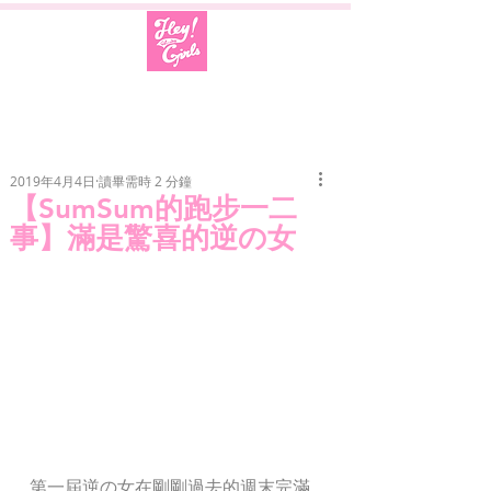
2019年4月4日
讀畢需時 2 分鐘
【SumSum的跑步一二
事】滿是驚喜的逆の女
第一屆逆の女在剛剛過去的週末完滿