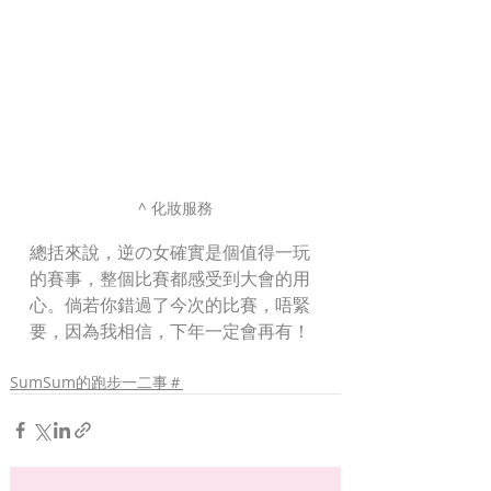
^ 化妝服務
總括來說，逆の女確實是個值得一玩
的賽事，整個比賽都感受到大會的用
心。倘若你錯過了今次的比賽，唔緊
要，因為我相信，下年一定會再有！ 
SumSum的跑步一二事＃