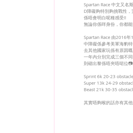
Spartan Race
D障礙夠特別夠挑戰性，
係唔會明白呢種感受!!
無論你係咩身份，你都能夠成為S
Spartan Race 由
中障礙係參考美軍海豹特撃
去其他國家玩係有原因嘅，
一年內分別完成三個不同
則砌出黎係唔夾唔啱位📷
Sprint 6k 20-23 obstacle
Super 13k 24-29 obstacl
Beast 21k 30-35 obstacl
其實唔夠喉的話亦有其他