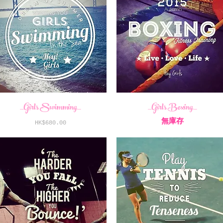
_Girls Swimming_
_Girls Boxing_
無庫存
價格
HK$680.00