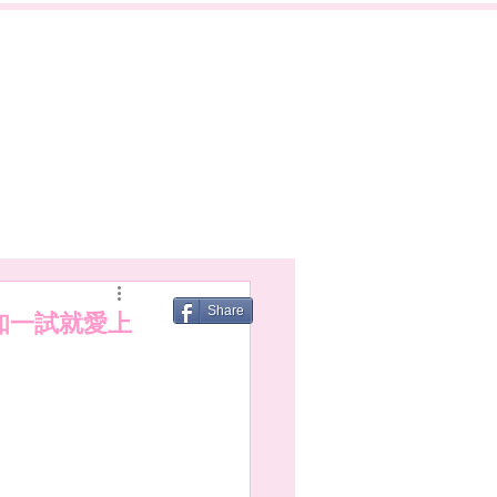
Share
，點知一試就愛上