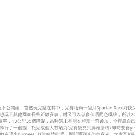
玩下公開組，當然玩完樂在其中，完賽唔夠一個月Spartan Race好
想玩下其他國家長些距離賽事，咁又可以儲多個唔同色嘅牌，所以20
組別賽事，13公里35個障礙，當時還未有朋友願意一齊參加，全程靠自
幹行了一個圈，托完成個人冇晒力(完賽後見到膊頭瘀晒) 即時要食ge
左唔少burpees, 就當練體能吧，期間遇到其他参賽者，大家互