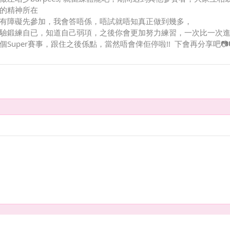
的精神所在
有障礙先參加，我會答唔係，唔試就唔知真正做到幾多，
驗鍛練自已，知道自己弱項，之後你會更加努力練習，一次比一次
uper賽事，跟住之後係點，當然唔會俾佢停啦!!  下會再分享吧📷