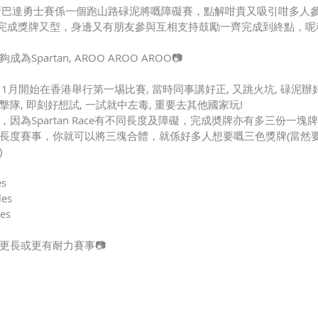
 中文又名斯巴達勇士賽係一個跑山路碌泥將嘅障礙賽，點解咁貴又吸引咁多
完成獎牌又型，身邊又有朋友參與互相支持鼓勵一齊完成到終點，呢
partan, AROO AROO AROO📷 
2016年11月開始在香港舉行第一埸比賽, 當時同事講好正, 又跳火坑, 碌泥
隊, 即刻好想試, 一試就中左毒, 重要去其他國家玩!
因為Spartan Race有不同長度及障礙，完成奬牌亦有多三份一塊
長度賽事，你就可以將三塊合體，就係好多人想要嘅三色獎牌(當然
)
s 
es 
es 
更長或更有耐力賽事📷