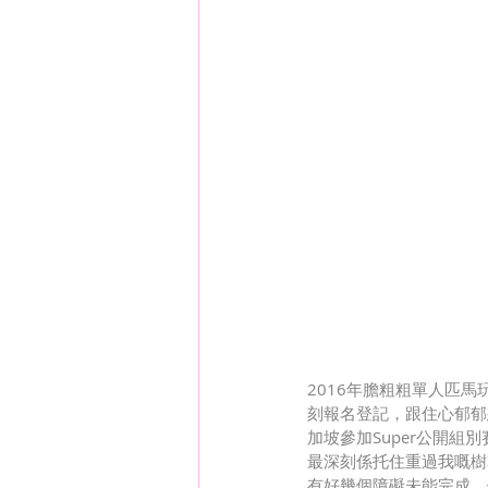
2016年膽粗粗單人匹馬
刻報名登記，跟住心郁郁
加坡參加Super公開
最深刻係托住重過我嘅樹
有好幾個障礙未能完成，做