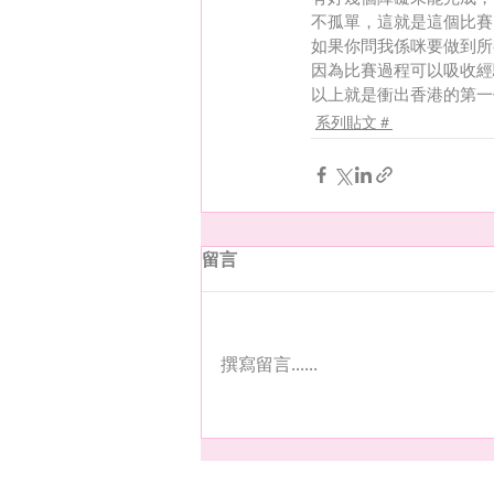
不孤單，這就是這個比賽
如果你問我係咪要做到所
因為比賽過程可以吸收經
以上就是衝出香港的第一個S
系列貼文＃
留言
撰寫留言......