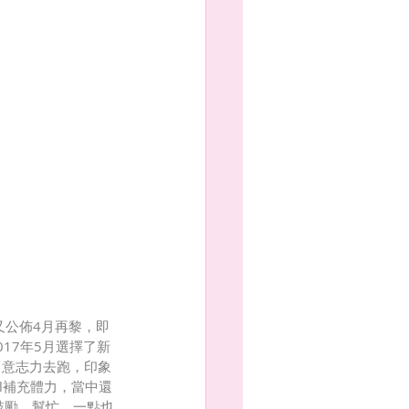
快又公佈4月再黎，即
17年5月選擇了新
己意志力去跑，印象
l補充體力，當中還
相鼓勵，幫忙，一點也