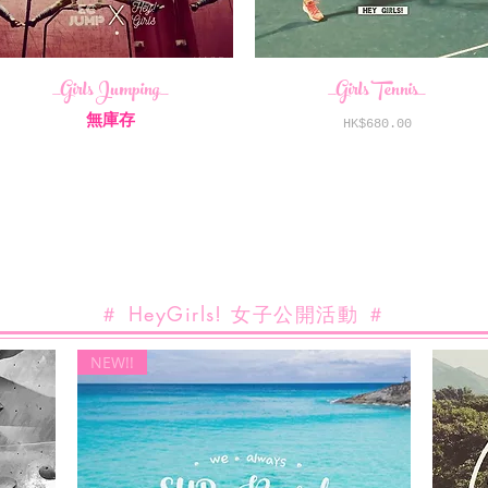
_Girls Jumping_
_Girls Tennis_
無庫存
價格
HK$680.00
＃ HeyGirls! 女子公開活動 ＃
NEW!!