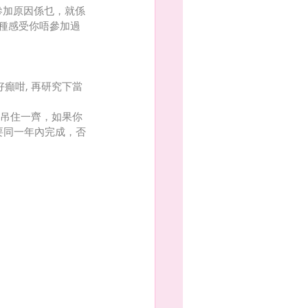
人參加原因係乜，就係
種感受你唔參加過
辦好癲咁, 再研究下當
牌吊住一齊，如果你
要同一年內完成，否