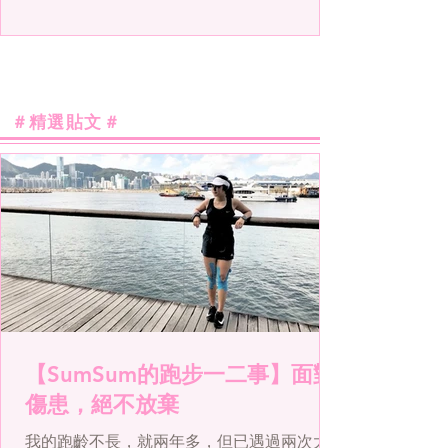
爸都凍到痴肺 幸好附近Lawson有齊跑步用品
手套 頸套 冷帽 雨褸 暖包...
＃精選貼文＃
T
r
a
i
n
i
n
g
【SumSum的跑步一二事】面對
B
傷患，絕不放棄
u
d
我的跑齡不長，就兩年多，但已遇過兩次大
d