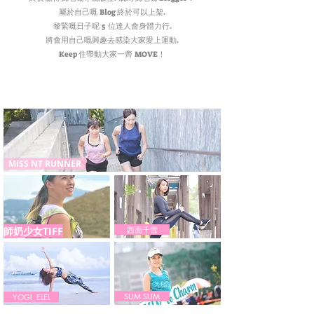
Blog
屬於自己
嘅
終於可以上架.
5
黎緊
嘅
日子呢
位達人會身體力行.
將會用自己
嘅
興趣去感染大家愛上運動.
Keep
MOVE
住帶動大家一齊
！
MISS NT RUNNER
師奶少女TIFF
西面千雪
SUM SUM
YOGI_ELEL