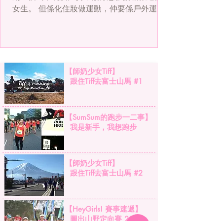
女生。 但係化住妝做運動，仲要係戶外運動
,
啵，浮粉、溶妝、眼線溶晒、睫毛液粉碎咁
驚
散佈面上每個角落，真係提早萬聖節咩
自
((OMG)) 化妝跑姐年資2年既我，偏油肌，如
己
何立於不敗之地，到今日仲堅持帶妝上陣...
做
錯
【師奶少女Tiff】
動
跟住Tiff去富士山馬 #1
作
或
者
【SumSum的跑步一二事】​
我是新手，我想跑步
跟
唔
上
【師奶少女Tiff】
會
跟住Tiff去富士山馬 #2
柒
(
其
【HeyGirls! 賽事速遞】
實
圖出山野定向賽 2019