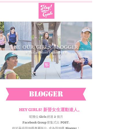
．BE OUR GIRLS BLOGGER ．
# To Get More Followers #
BLOGGER
HEY GIRLS!
新晉女生運動達人。
2
Girls
呢幾位
經過
個月
Facebook Group
POST
密集式出
.
Blogger
終於贏得我地嘅專屬版位.
成為我地嘅
！